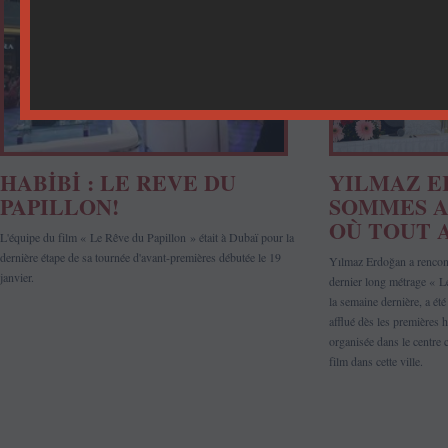
HABİBİ : LE REVE DU
YILMAZ E
PAPILLON!
SOMMES A
OÙ TOUT 
L'équipe du film « Le Rêve du Papillon » était à Dubaï pour la
dernière étape de sa tournée d'avant-premières débutée le 19
Yılmaz Erdoğan a rencon
janvier.
dernier long métrage « L
la semaine dernière, a ét
afflué dès les premières h
organisée dans le centre
film dans cette ville.