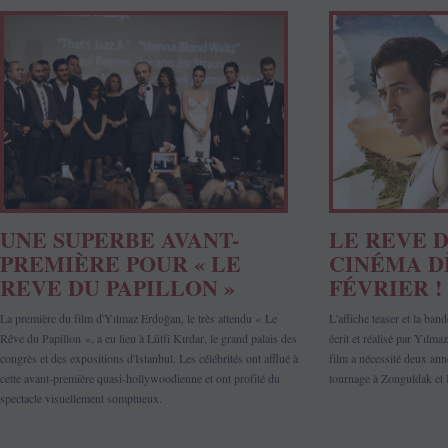
UNE SUPERBE AVANT-
LE REVE 
PREMIÈRE POUR « LE
CINÉMA DÈ
REVE DU PAPILLON »
FÉVRIER !
La première du film d'Yılmaz Erdoğan, le très attendu « Le
L'affiche teaser et la ba
Rêve du Papillon », a eu lieu à Lütfi Kırdar, le grand palais des
écrit et réalisé par Yılma
congrès et des expositions d'Istanbul. Les célébrités ont afflué à
film a nécessité deux ann
cette avant-première quasi-hollywoodienne et ont profité du
tournage à Zonguldak et 
spectacle visuellement somptueux.