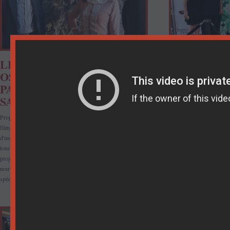
LE FILM NOMMÉ AUX
LE REVE 
OSCARS, LE REVE DU
ENCHANTE
PAPILLON, RESSORT EN
HOLLYWOO
SALLES !
Le film le plus populaire
été projeté à l'occasion 
Proposé par la Turquie pour concourir au 86e Oscar du meilleur
Los Angeles.
film en langue étrangère, « Le Rêve du Papillon » fait l'objet
Un grand nombre de prest
d'une campagne de promotion à travers les États-Unis. Outre la
organisations en charge d
tournée qui comprend de nombreux événements et des
des Oscars, ainsi que de
projections spéciales aux États-Unis, le film bénéficie d'un
internationale du secteur,
nouvelle sortie dans les salles turques. La nouvelle version,
orchestré par Quinn Stud
spécialement préparée pour les Oscars, sortira en Turquie.